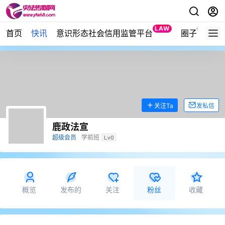
LAW
NEW
首页
快讯
意识形态社会信用监管平台
圈子
关注Ta
发私信
鹿政法宣
超级会员
学前班
Lv0
概览
发布的
关注
粉丝
收藏