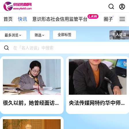
LAW
NEW
首页
快讯
意识形态社会信用监管平台
圈子
全部标签
名人访谈
最多浏览
筛选
很久以前，她曾经面访作
央法传媒网特约华中师范
家铁凝——河北人民出版
大学潘方方博士访谈
社资深总编牛素琴