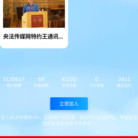
央法传媒网特约王通讯同
志访谈
5135617
68
41220
0
2411
用户总数
文章总数
浏览总数
今日发布
稳定运行
立即加入
加入央法传媒网VIP，迅速提升知名度，使你的利益最大化，快速获取
优质信息和法律专家解答！