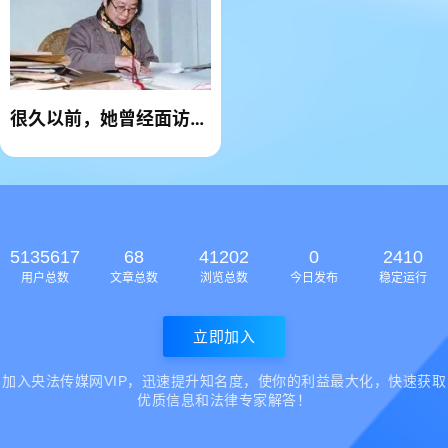
很久以前，她曾经面访作
家铁凝——河北人民出版
社资深总编牛素琴
5135617
68
41202
0
2410
用户总数
文章总数
浏览总数
今日发布
稳定运行
立即加入
加入央法传媒网VIP，迅速提升知名度，使你的利益最大化，快速获取
优质信息和法律专家解答！