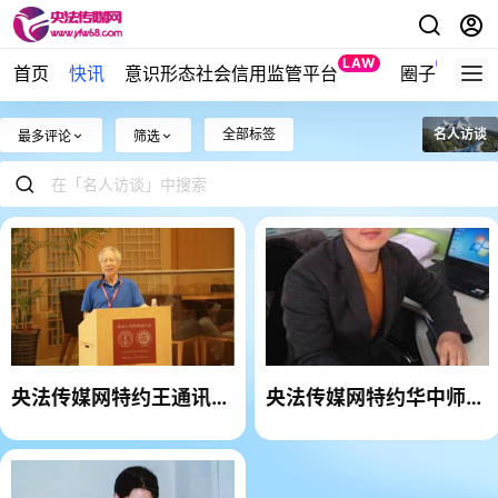
LAW
NEW
首页
快讯
意识形态社会信用监管平台
圈子
全部标签
名人访谈
最多评论
筛选
央法传媒网特约王通讯同
央法传媒网特约华中师范
志访谈
大学潘方方博士访谈