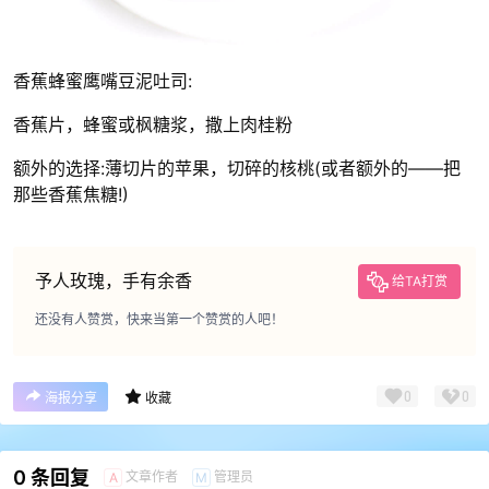
香蕉蜂蜜鹰嘴豆泥吐司:
香蕉片，蜂蜜或枫糖浆，撒上肉桂粉
额外的选择:薄切片的苹果，切碎的核桃(或者额外的——把
那些香蕉焦糖!)
予人玫瑰，手有余香
给TA打赏
还没有人赞赏，快来当第一个赞赏的人吧！
0
0
海报分享
收藏
0 条回复
文章作者
管理员
A
M