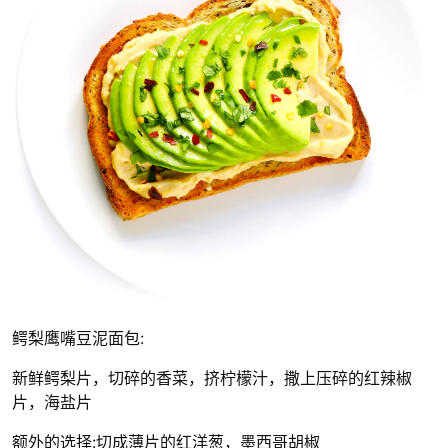
鳄梨鹰嘴豆泥面包:
新鲜鳄梨片，切碎的香菜，挤柠檬汁，撒上压碎的红辣椒
片，海盐片
额外的选择:切成薄片的红洋葱，墨西哥胡椒