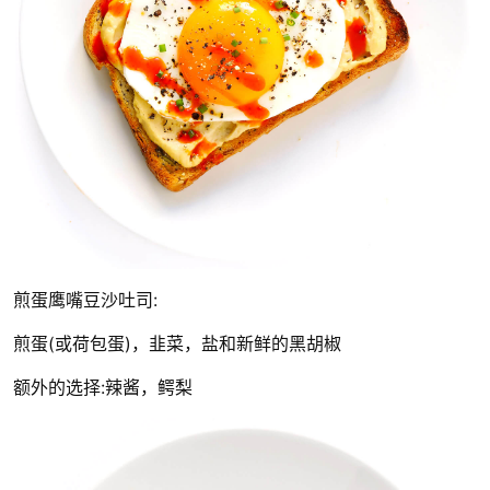
煎蛋鹰嘴豆沙吐司:
煎蛋(或荷包蛋)，韭菜，盐和新鲜的黑胡椒
额外的选择:辣酱，鳄梨