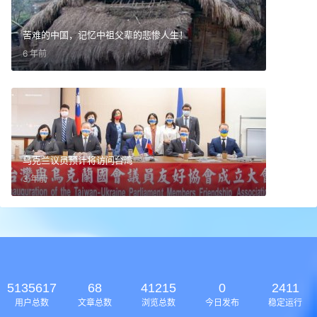
苦难的中国，记忆中祖父辈的悲惨人生！
6 年前
乌克兰议员预计将访问台湾
3 年前
5135617
68
41215
0
2411
用户总数
文章总数
浏览总数
今日发布
稳定运行