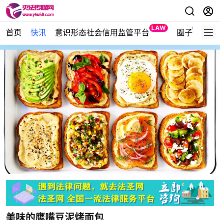
LAW
NEW
首页
快讯
意识形态社会信用监管平台
圈子
美味的鹰嘴豆泥烤面包